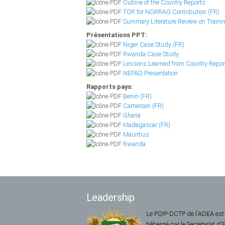
Outline of the Country Reports
TOR for NORRAG Contribution (FR)
Summary Literature Review on Trainin
Présentations PPT:
Niger Case Study (FR)
Rwanda Case Study
Lessons Learned from Country Repor
NEPAD Presentation
Rapports pays:
Benin (FR)
Cameroon (FR)
Ghana
Madagascar (FR)
Mauritius
Rwanda
Leadership
Le PQIP-DCTP de l'ADEA est
hébergé par le Secretariat d'E