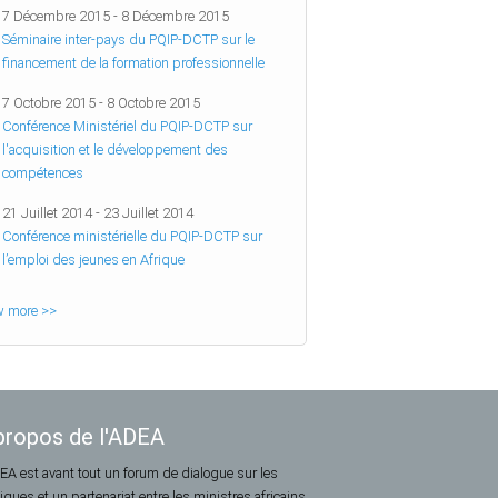
7 Décembre 2015
-
8 Décembre 2015
Séminaire inter-pays du PQIP-DCTP sur le
financement de la formation professionnelle
7 Octobre 2015
-
8 Octobre 2015
Conférence Ministériel du PQIP-DCTP sur
l'acquisition et le développement des
compétences
21 Juillet 2014
-
23 Juillet 2014
Conférence ministérielle du PQIP-DCTP sur
l’emploi des jeunes en Afrique
w more >>
propos de l'ADEA
EA est avant tout un forum de dialogue sur les
tiques et un partenariat entre les ministres africains