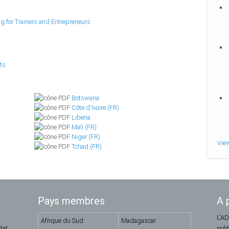
g for Trainers and Entrepreneurs
ts
Botswana
Côte d'Ivoire (FR)
Liberia
Mali (FR)
Niger (FR)
Vie
Tchad (FR)
Pays membres
A 
L'AD
Afrique du Sud
Madagascar
tat
poli